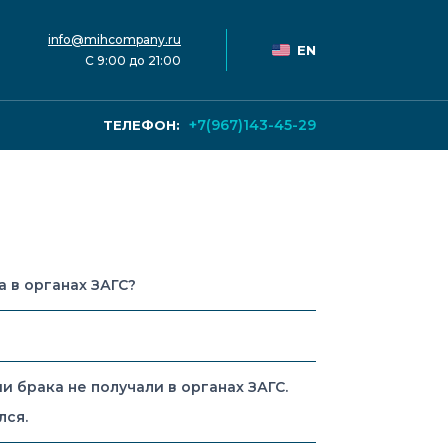
info@mihcompany.ru
EN
С 9:00 до 21:00
+7(967)143-45-29
ТЕЛЕФОН:
 в органах ЗАГС?
 брака не получали в органах ЗАГС.
лся.