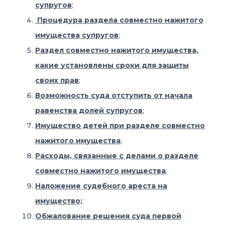
супругов
;
Процедура раздела совместно нажитого
имущества супругов
;
Раздел совместно нажитого имущества,
какие установлены сроки для защиты
своих прав
;
Возможность суда отступить от начала
равенства долей супругов
;
Имущество детей при разделе совместно
нажитого имущества
;
Расходы, связанные с делами о разделе
совместно нажитого имущества
;
Наложение судебного ареста на
имущество;
Обжалование решения суда первой