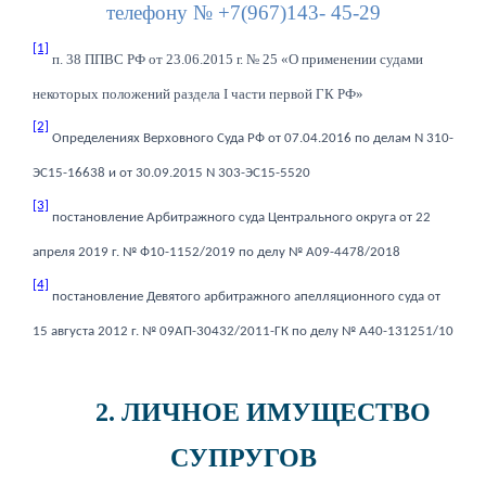
телефону № +7(967)143- 45-29
[1]
п. 38 ППВС РФ от 23.06.2015 г. № 25 «О применении судами
некоторых положений раздела
I
части первой ГК РФ»
[2]
Определениях Верховного Суда РФ от 07.04.2016 по делам N 310-
ЭС15-16638 и от 30.09.2015 N 303-ЭС15-5520
[3]
постановление Арбитражного суда Центрального округа от 22
апреля 2019 г. № Ф10-1152/2019 по делу № А09-4478/2018
[4]
постановление Девятого арбитражного апелляционного суда от
15 августа 2012 г. № 09АП-30432/2011-ГК по делу № А40-131251/10
2. ЛИЧНОЕ ИМУЩЕСТВО
СУПРУГОВ