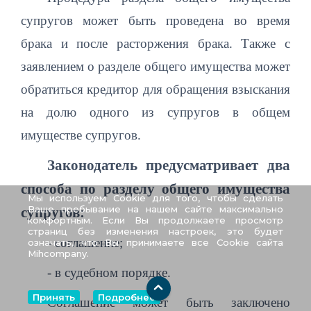
супругов может быть проведена во время
брака и после расторжения брака. Также с
заявлением о разделе общего имущества может
обратиться кредитор для обращения взыскания
на долю одного из супругов в общем
имуществе супругов.
Законодатель предусматривает два
способа по разделу общего имущества
Мы используем Cookie для того, чтобы сделать
Ваше пребывание на нашем сайте максимально
супругов:
комфортным. Если Вы продолжаете просмотр
страниц без изменения настроек, это будет
- соглашение;
означать, что Вы принимаете все Cookie сайта
Mihcompany.
- в судебном порядке.
Принять
Подробнее
Соглашение может быть заключено